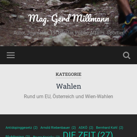
Mag. Gerd Millmann
Autor, Journalist, PR Berater, Public Affairs, Sportler
KATEGORIE
Wahlen
Rund um EU, Österreich und Wien-Wahlen
Antidopinggesetz
(2)
Arnold Riebenbauer
(2)
ASKÖ
(2)
Bernhard Kohl
(2)
DIE ZEIT
(27)
Blutdoping
(3)