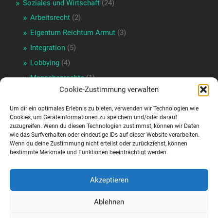
Soziales und Wirtschaft
(24)
Arbeitsrecht
(2)
Eigentum Reichtum Armut
(3)
Integration
(5)
Lobbying
(4)
Menschenrechte
(1)
Cookie-Zustimmung verwalten
Wirtschaftspolitik
(17)
Verkehrspolitik
(3)
Um dir ein optimales Erlebnis zu bieten, verwenden wir Technologien wie
Cookies, um Geräteinformationen zu speichern und/oder darauf
Wienpolitik
(16)
zuzugreifen. Wenn du diesen Technologien zustimmst, können wir Daten
wie das Surfverhalten oder eindeutige IDs auf dieser Website verarbeiten.
Portraits und Geschichte
(16)
Wenn du deine Zustimmung nicht erteilst oder zurückziehst, können
bestimmte Merkmale und Funktionen beeinträchtigt werden.
Sport
(13)
Doping
(6)
Akzeptieren
Sportförderung
(4)
Uncategorized
(1)
Ablehnen