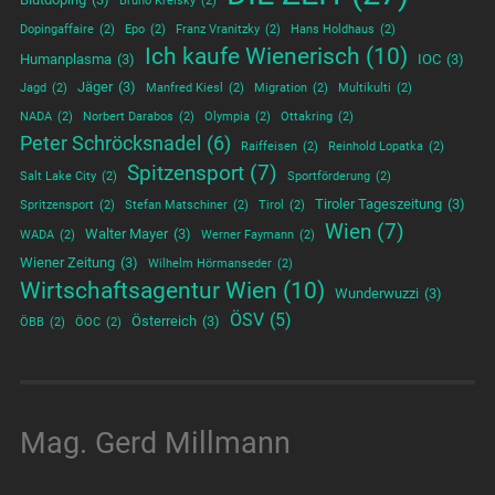
Bruno Kreisky
(2)
Dopingaffaire
(2)
Epo
(2)
Franz Vranitzky
(2)
Hans Holdhaus
(2)
Ich kaufe Wienerisch
(10)
Humanplasma
(3)
IOC
(3)
Jäger
(3)
Jagd
(2)
Manfred Kiesl
(2)
Migration
(2)
Multikulti
(2)
NADA
(2)
Norbert Darabos
(2)
Olympia
(2)
Ottakring
(2)
Peter Schröcksnadel
(6)
Raiffeisen
(2)
Reinhold Lopatka
(2)
Spitzensport
(7)
Salt Lake City
(2)
Sportförderung
(2)
Tiroler Tageszeitung
(3)
Spritzensport
(2)
Stefan Matschiner
(2)
Tirol
(2)
Wien
(7)
Walter Mayer
(3)
WADA
(2)
Werner Faymann
(2)
Wiener Zeitung
(3)
Wilhelm Hörmanseder
(2)
Wirtschaftsagentur Wien
(10)
Wunderwuzzi
(3)
ÖSV
(5)
Österreich
(3)
ÖBB
(2)
ÖOC
(2)
Mag. Gerd Millmann