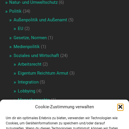
Natur- und Umweltschutz
(6)
Politik
(34)
Außenpolitik und Außenamt
(5)
EU
(2)
Gesetze, Normen
(1)
Medienpolitik
(1)
Soziales und Wirtschaft
(24)
Arbeitsrecht
(2)
Eigentum Reichtum Armut
(3)
Integration
(5)
Lobbying
(4)
Menschenrechte
(1)
Cookie-Zustimmung verwalten
Wirtschaftspolitik
(17)
Verkehrspolitik
(3)
Um dir ein optimales Erlebnis zu bieten, verwenden wir Technologien wie
Cookies, um Geräteinformationen zu speichern und/oder darauf
Wienpolitik
(16)
zuzugreifen. Wenn du diesen Technologien zustimmst, können wir Daten