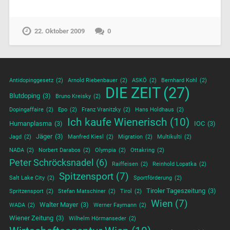
22. Oktober 2009
0
Antidopinggesetz
(2)
Arnold Riebenbauer
(2)
ASKÖ
(2)
Bernhard Kohl
(2)
DIE ZEIT
(27)
Blutdoping
(3)
Bruno Kreisky
(2)
Dopingaffaire
(2)
Epo
(2)
Franz Vranitzky
(2)
Hans Holdhaus
(2)
Ich kaufe Wienerisch
(10)
Humanplasma
(3)
IOC
(3)
Jäger
(3)
Jagd
(2)
Manfred Kiesl
(2)
Migration
(2)
Multikulti
(2)
NADA
(2)
Norbert Darabos
(2)
Olympia
(2)
Ottakring
(2)
Peter Schröcksnadel
(6)
Raiffeisen
(2)
Reinhold Lopatka
(2)
Spitzensport
(7)
Salt Lake City
(2)
Sportförderung
(2)
Tiroler Tageszeitung
(3)
Spritzensport
(2)
Stefan Matschiner
(2)
Tirol
(2)
Wien
(7)
Walter Mayer
(3)
WADA
(2)
Werner Faymann
(2)
Wiener Zeitung
(3)
Wilhelm Hörmanseder
(2)