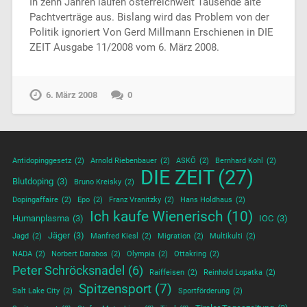
In zehn Jahren laufen österreichweit Tausende alte
Pachtverträge aus. Bislang wird das Problem von der
Politik ignoriert Von Gerd Millmann Erschienen in DIE
ZEIT Ausgabe 11/2008 vom 6. März 2008.
6. März 2008
0
Antidopinggesetz
(2)
Arnold Riebenbauer
(2)
ASKÖ
(2)
Bernhard Kohl
(2)
DIE ZEIT
(27)
Blutdoping
(3)
Bruno Kreisky
(2)
Dopingaffaire
(2)
Epo
(2)
Franz Vranitzky
(2)
Hans Holdhaus
(2)
Ich kaufe Wienerisch
(10)
Humanplasma
(3)
IOC
(3)
Jäger
(3)
Jagd
(2)
Manfred Kiesl
(2)
Migration
(2)
Multikulti
(2)
NADA
(2)
Norbert Darabos
(2)
Olympia
(2)
Ottakring
(2)
Peter Schröcksnadel
(6)
Raiffeisen
(2)
Reinhold Lopatka
(2)
Spitzensport
(7)
Salt Lake City
(2)
Sportförderung
(2)