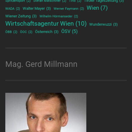
Tiroler Tageszeitung
(3)
Spritzensport
(2)
Stefan Matschiner
(2)
Tirol
(2)
Wien
(7)
Walter Mayer
(3)
WADA
(2)
Werner Faymann
(2)
Wiener Zeitung
(3)
Wilhelm Hörmanseder
(2)
Wirtschaftsagentur Wien
(10)
Wunderwuzzi
(3)
ÖSV
(5)
Österreich
(3)
ÖBB
(2)
ÖOC
(2)
Mag. Gerd Millmann