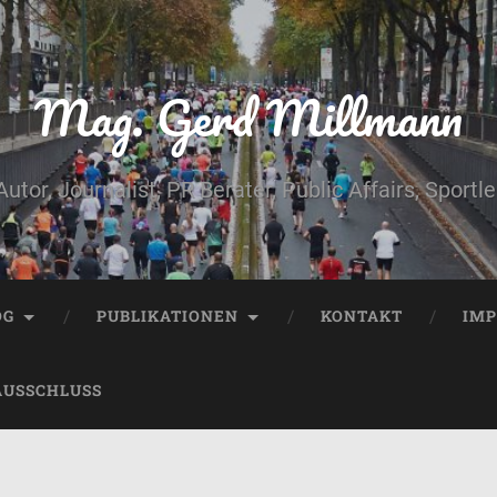
Mag. Gerd Millmann
Autor, Journalist, PR Berater, Public Affairs, Sportle
OG
PUBLIKATIONEN
KONTAKT
IM
AUSSCHLUSS