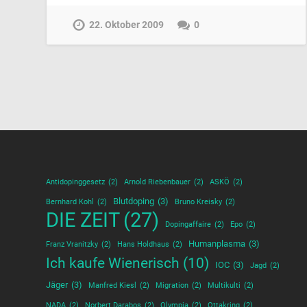
22. Oktober 2009
0
Antidopinggesetz
(2)
Arnold Riebenbauer
(2)
ASKÖ
(2)
Blutdoping
(3)
Bernhard Kohl
(2)
Bruno Kreisky
(2)
DIE ZEIT
(27)
Dopingaffaire
(2)
Epo
(2)
Humanplasma
(3)
Franz Vranitzky
(2)
Hans Holdhaus
(2)
Ich kaufe Wienerisch
(10)
IOC
(3)
Jagd
(2)
Jäger
(3)
Manfred Kiesl
(2)
Migration
(2)
Multikulti
(2)
NADA
(2)
Norbert Darabos
(2)
Olympia
(2)
Ottakring
(2)