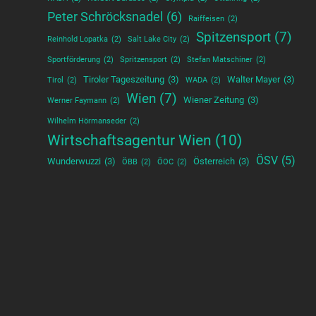
Peter Schröcksnadel
(6)
Raiffeisen
(2)
Spitzensport
(7)
Reinhold Lopatka
(2)
Salt Lake City
(2)
Sportförderung
(2)
Spritzensport
(2)
Stefan Matschiner
(2)
Tiroler Tageszeitung
(3)
Walter Mayer
(3)
Tirol
(2)
WADA
(2)
Wien
(7)
Wiener Zeitung
(3)
Werner Faymann
(2)
Wilhelm Hörmanseder
(2)
Wirtschaftsagentur Wien
(10)
ÖSV
(5)
Wunderwuzzi
(3)
Österreich
(3)
ÖBB
(2)
ÖOC
(2)