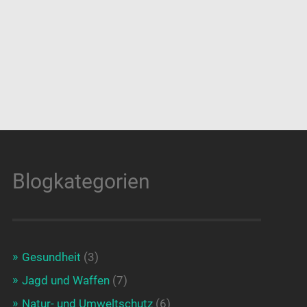
Blogkategorien
Gesundheit
(3)
Jagd und Waffen
(7)
Natur- und Umweltschutz
(6)