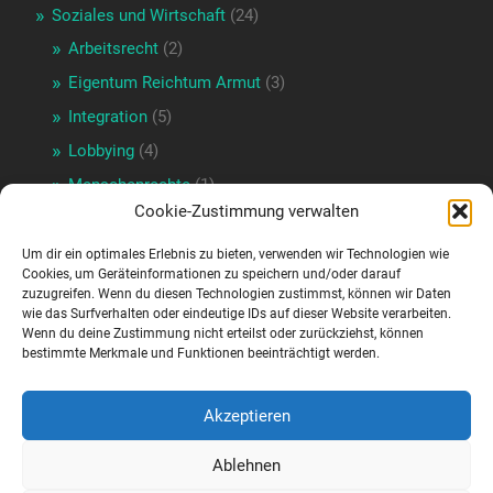
Soziales und Wirtschaft
(24)
Arbeitsrecht
(2)
Eigentum Reichtum Armut
(3)
Integration
(5)
Lobbying
(4)
Menschenrechte
(1)
Cookie-Zustimmung verwalten
Wirtschaftspolitik
(17)
Verkehrspolitik
(3)
Um dir ein optimales Erlebnis zu bieten, verwenden wir Technologien wie
Cookies, um Geräteinformationen zu speichern und/oder darauf
Wienpolitik
(16)
zuzugreifen. Wenn du diesen Technologien zustimmst, können wir Daten
wie das Surfverhalten oder eindeutige IDs auf dieser Website verarbeiten.
Portraits und Geschichte
(16)
Wenn du deine Zustimmung nicht erteilst oder zurückziehst, können
bestimmte Merkmale und Funktionen beeinträchtigt werden.
Sport
(13)
Doping
(6)
Akzeptieren
Sportförderung
(4)
Uncategorized
(1)
Ablehnen