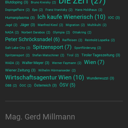
DIE ZEIT
(27)
Blutdoping
(3)
Bruno Kreisky
(2)
Dopingaffaire
(2)
Epo
(2)
Franz Vranitzky
(2)
Hans Holdhaus
(2)
Ich kaufe Wienerisch
(10)
Humanplasma
(3)
IOC
(3)
Jäger
(3)
Jagd
(2)
Manfred Kiesl
(2)
Migration
(2)
Multikulti
(2)
NADA
(2)
Norbert Darabos
(2)
Olympia
(2)
Ottakring
(2)
Peter Schröcksnadel
(6)
Raiffeisen
(2)
Reinhold Lopatka
(2)
Spitzensport
(7)
Salt Lake City
(2)
Sportförderung
(2)
Tiroler Tageszeitung
(3)
Spritzensport
(2)
Stefan Matschiner
(2)
Tirol
(2)
Wien
(7)
Walter Mayer
(3)
WADA
(2)
Werner Faymann
(2)
Wiener Zeitung
(3)
Wilhelm Hörmanseder
(2)
Wirtschaftsagentur Wien
(10)
Wunderwuzzi
(3)
ÖSV
(5)
Österreich
(3)
ÖBB
(2)
ÖOC
(2)
Mag. Gerd Millmann