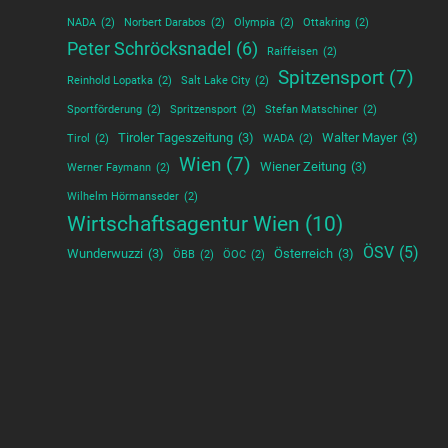
NADA
(2)
Norbert Darabos
(2)
Olympia
(2)
Ottakring
(2)
Peter Schröcksnadel
(6)
Raiffeisen
(2)
Spitzensport
(7)
Reinhold Lopatka
(2)
Salt Lake City
(2)
Sportförderung
(2)
Spritzensport
(2)
Stefan Matschiner
(2)
Tiroler Tageszeitung
(3)
Walter Mayer
(3)
Tirol
(2)
WADA
(2)
Wien
(7)
Wiener Zeitung
(3)
Werner Faymann
(2)
Wilhelm Hörmanseder
(2)
Wirtschaftsagentur Wien
(10)
ÖSV
(5)
Wunderwuzzi
(3)
Österreich
(3)
ÖBB
(2)
ÖOC
(2)