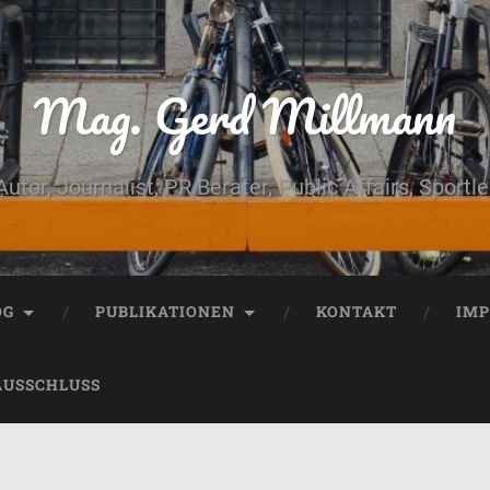
Mag. Gerd Millmann
Autor, Journalist, PR Berater, Public Affairs, Sportle
OG
PUBLIKATIONEN
KONTAKT
IM
AUSSCHLUSS