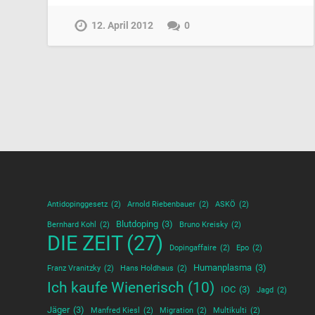
12. April 2012
0
Antidopinggesetz
(2)
Arnold Riebenbauer
(2)
ASKÖ
(2)
Blutdoping
(3)
Bernhard Kohl
(2)
Bruno Kreisky
(2)
DIE ZEIT
(27)
Dopingaffaire
(2)
Epo
(2)
Humanplasma
(3)
Franz Vranitzky
(2)
Hans Holdhaus
(2)
Ich kaufe Wienerisch
(10)
IOC
(3)
Jagd
(2)
Jäger
(3)
Manfred Kiesl
(2)
Migration
(2)
Multikulti
(2)