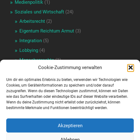
Medienpolitik
(1)
Soziales und Wirtschaft
(24)
Arbeitsrecht
(2)
Eigentum Reichtum Armut
(3)
Integration
(5)
Lobbying
(4)
Menschenrechte
(1)
Cookie-Zustimmung verwalten
Wirtschaftspolitik
(17)
Verkehrspolitik
(3)
Um dir ein optimales Erlebnis zu bieten, verwenden wir Technologien wie
Cookies, um Geräteinformationen zu speichern und/oder darauf
Wienpolitik
(16)
zuzugreifen. Wenn du diesen Technologien zustimmst, können wir Daten
wie das Surfverhalten oder eindeutige IDs auf dieser Website verarbeiten.
Portraits und Geschichte
(16)
Wenn du deine Zustimmung nicht erteilst oder zurückziehst, können
bestimmte Merkmale und Funktionen beeinträchtigt werden.
Sport
(13)
Doping
(6)
Akzeptieren
Sportförderung
(4)
Uncategorized
(1)
Ablehnen