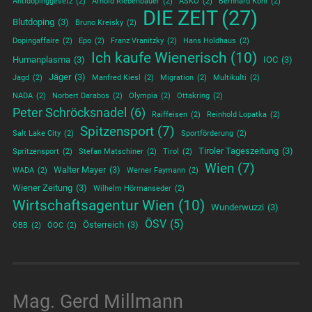
Antidopinggesetz
(2)
Arnold Riebenbauer
(2)
ASKÖ
(2)
Bernhard Kohl
(2)
DIE ZEIT
(27)
Blutdoping
(3)
Bruno Kreisky
(2)
Dopingaffaire
(2)
Epo
(2)
Franz Vranitzky
(2)
Hans Holdhaus
(2)
Ich kaufe Wienerisch
(10)
Humanplasma
(3)
IOC
(3)
Jäger
(3)
Jagd
(2)
Manfred Kiesl
(2)
Migration
(2)
Multikulti
(2)
NADA
(2)
Norbert Darabos
(2)
Olympia
(2)
Ottakring
(2)
Peter Schröcksnadel
(6)
Raiffeisen
(2)
Reinhold Lopatka
(2)
Spitzensport
(7)
Salt Lake City
(2)
Sportförderung
(2)
Tiroler Tageszeitung
(3)
Spritzensport
(2)
Stefan Matschiner
(2)
Tirol
(2)
Wien
(7)
Walter Mayer
(3)
WADA
(2)
Werner Faymann
(2)
Wiener Zeitung
(3)
Wilhelm Hörmanseder
(2)
Wirtschaftsagentur Wien
(10)
Wunderwuzzi
(3)
ÖSV
(5)
Österreich
(3)
ÖBB
(2)
ÖOC
(2)
Mag. Gerd Millmann