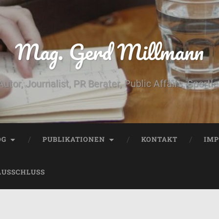
Mag. Gerd Millmann
Autor, Journalist, PR Berater, Public Affairs, Sportle
OG
PUBLIKATIONEN
KONTAKT
IM
AUSSCHLUSS