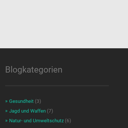
Blogkategorien
Gesundheit
(3)
Jagd und Waffen
(7)
Natur- und Umweltschutz
(6)