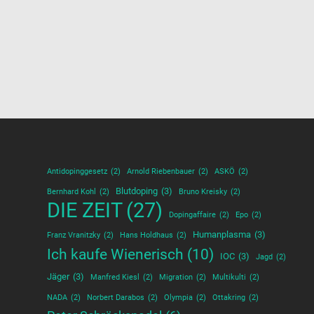
Antidopinggesetz
(2)
Arnold Riebenbauer
(2)
ASKÖ
(2)
Blutdoping
(3)
Bernhard Kohl
(2)
Bruno Kreisky
(2)
DIE ZEIT
(27)
Dopingaffaire
(2)
Epo
(2)
Humanplasma
(3)
Franz Vranitzky
(2)
Hans Holdhaus
(2)
Ich kaufe Wienerisch
(10)
IOC
(3)
Jagd
(2)
Jäger
(3)
Manfred Kiesl
(2)
Migration
(2)
Multikulti
(2)
NADA
(2)
Norbert Darabos
(2)
Olympia
(2)
Ottakring
(2)