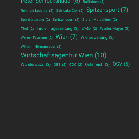
Peter Schröcksnadel
(6)
Raiffeisen
(2)
Spitzensport
(7)
Reinhold Lopatka
(2)
Salt Lake City
(2)
Sportförderung
(2)
Spritzensport
(2)
Stefan Matschiner
(2)
Tiroler Tageszeitung
(3)
Walter Mayer
(3)
Tirol
(2)
WADA
(2)
Wien
(7)
Wiener Zeitung
(3)
Werner Faymann
(2)
Wilhelm Hörmanseder
(2)
Wirtschaftsagentur Wien
(10)
ÖSV
(5)
Wunderwuzzi
(3)
Österreich
(3)
ÖBB
(2)
ÖOC
(2)