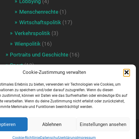
Lobbying
(4)
Menschenrechte
(1)
Wirtschaftspolitik
(17)
Verkehrspolitik
(3)
Wienpolitik
(16)
Portraits und Geschichte
(16)
Sport
(13)
Cookie-Zustimmung verwalten
Doping
(6)
ptimales Erlebnis zu bieten, verwenden wir Technologien wie Cookies, um
Sportförderung
(4)
mationen zu speichern und/oder darauf zuzugreifen. Wenn du diesen
 zustimmst, können wir Daten wie das Surfverhalten oder eindeutige IDs auf
Uncategorized
(1)
te verarbeiten. Wenn du deine Zustimmung nicht erteilst oder zurückziehst,
immte Merkmale und Funktionen beeinträchtigt werden.
ptieren
Ablehnen
Einstellungen ansehen
HEME ERSTELLT VON
ANDERS NORÉN
—
NACH OBEN ↑
Cookie-Richtlinie
Datenschutzerklärung
Impressum