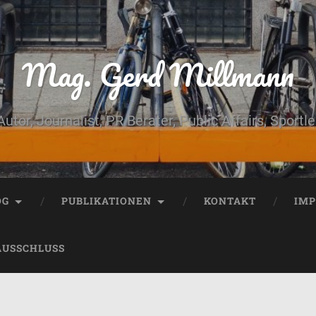
Mag. Gerd Millmann
Autor, Journalist, PR Berater, Public Affairs, Sportle
OG
PUBLIKATIONEN
KONTAKT
IM
AUSSCHLUSS