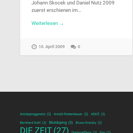
Johann Skocek und Daniel Nutz 2009
zuerst erschienen im…
Weiterlesen →
10. April 2009
0
Antidopinggesetz
(2)
Arnold Riebenbauer
(2)
ASKÖ
(2)
Blutdoping
(3)
Bernhard Kohl
(2)
Bruno Kreisky
(2)
DIE ZEIT
(27)
Dopingaffaire
(2)
Epo
(2)