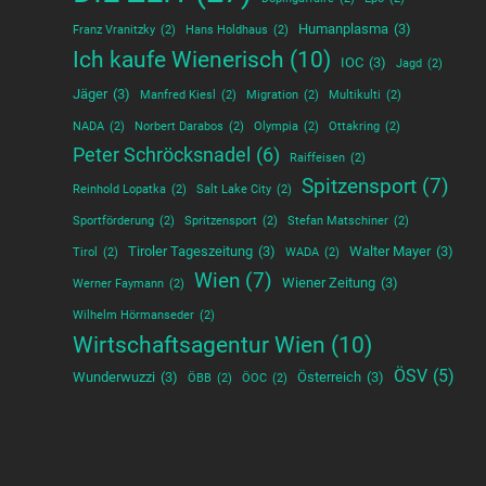
Humanplasma
(3)
Franz Vranitzky
(2)
Hans Holdhaus
(2)
Ich kaufe Wienerisch
(10)
IOC
(3)
Jagd
(2)
Jäger
(3)
Manfred Kiesl
(2)
Migration
(2)
Multikulti
(2)
NADA
(2)
Norbert Darabos
(2)
Olympia
(2)
Ottakring
(2)
Peter Schröcksnadel
(6)
Raiffeisen
(2)
Spitzensport
(7)
Reinhold Lopatka
(2)
Salt Lake City
(2)
Sportförderung
(2)
Spritzensport
(2)
Stefan Matschiner
(2)
Tiroler Tageszeitung
(3)
Walter Mayer
(3)
Tirol
(2)
WADA
(2)
Wien
(7)
Wiener Zeitung
(3)
Werner Faymann
(2)
Wilhelm Hörmanseder
(2)
Wirtschaftsagentur Wien
(10)
ÖSV
(5)
Wunderwuzzi
(3)
Österreich
(3)
ÖBB
(2)
ÖOC
(2)