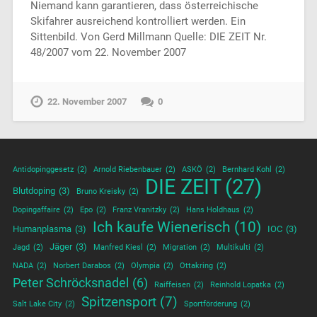
Niemand kann garantieren, dass österreichische
Skifahrer ausreichend kontrolliert werden. Ein
Sittenbild. Von Gerd Millmann Quelle: DIE ZEIT Nr.
48/2007 vom 22. November 2007
22. November 2007
0
Antidopinggesetz
(2)
Arnold Riebenbauer
(2)
ASKÖ
(2)
Bernhard Kohl
(2)
DIE ZEIT
(27)
Blutdoping
(3)
Bruno Kreisky
(2)
Dopingaffaire
(2)
Epo
(2)
Franz Vranitzky
(2)
Hans Holdhaus
(2)
Ich kaufe Wienerisch
(10)
Humanplasma
(3)
IOC
(3)
Jäger
(3)
Jagd
(2)
Manfred Kiesl
(2)
Migration
(2)
Multikulti
(2)
NADA
(2)
Norbert Darabos
(2)
Olympia
(2)
Ottakring
(2)
Peter Schröcksnadel
(6)
Raiffeisen
(2)
Reinhold Lopatka
(2)
Spitzensport
(7)
Salt Lake City
(2)
Sportförderung
(2)