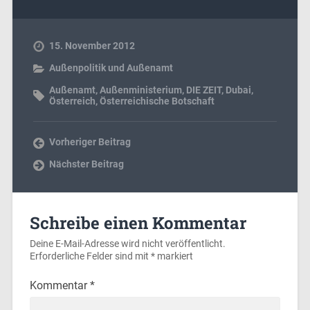
15. November 2012
Außenpolitik und Außenamt
Außenamt
,
Außenministerium
,
DIE ZEIT
,
Dubai
,
Österreich
,
Österreichische Botschaft
Vorheriger Beitrag
Nächster Beitrag
Schreibe einen Kommentar
Deine E-Mail-Adresse wird nicht veröffentlicht.
Erforderliche Felder sind mit
*
markiert
Kommentar
*