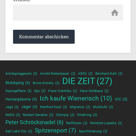
Antidopinggesetz
(2)
Arnold Riebenbauer
(2)
ASKÖ
(2)
Bernhard Kohl
(2)
DIE ZEIT
(27)
Blutdoping
(3)
Bruno Kreisky
(2)
Dopingaffaire
(2)
Epo
(2)
Franz Vranitzky
(2)
Hans Holdhaus
(2)
Ich kaufe Wienerisch
(10)
Humanplasma
(3)
IOC
(3)
Jäger
(3)
Jagd
(2)
Manfred Kiesl
(2)
Migration
(2)
Multikulti
(2)
NADA
(2)
Norbert Darabos
(2)
Olympia
(2)
Ottakring
(2)
Peter Schröcksnadel
(6)
Raiffeisen
(2)
Reinhold Lopatka
(2)
Spitzensport
(7)
Salt Lake City
(2)
Sportförderung
(2)